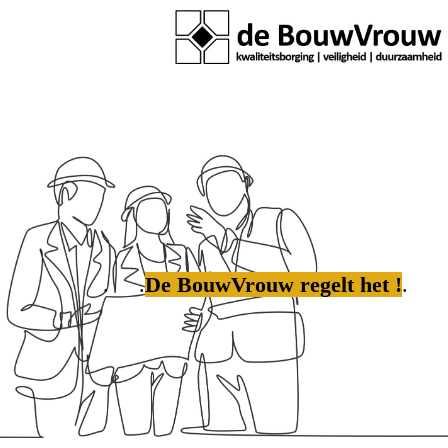
.
. .
De BouwVrouw regelt het !
.