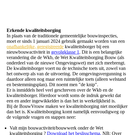
Erkende kwaliteitsborging
In plaats van de traditionele gemeentelijke bouwinspecties,
moet er sinds 1 januari 2024 gebruik gemaakt worden van een
onafhankelijke, geregistreerde
kwaliteitsborger bij een
nieuwbouwactiviteit in
gevolgklasse 1
. Dit is een belangrijke
verandering die de Wkb, de Wet Kwaliteitsborging Bouw (als
onderdeel van de nieuwe Omgevingswet) met zich meebrengt.
De kwaliteitsborger voert nu de technische toets uit, zowel van
het ontwerp als van de uitvoering. De omgevingsvergunning is
daardoor alleen nog maar een ruimtelijke toets
(alleen welstand
en bestemmingsplan). Dit noemt men "de knip".
Er is inmiddels heel veel geschreven over de Wkb en de
kwaliteitsborger. Hierdoor wordt soms de indruk gewekt dat
een en ander ingewikkelder is dan het in werkelijkheid is.
Bij de BouwVrouw maken we kwaliteitsborging niet moeilijker
dan het is.
Kwaliteitsborging komt namelijk eenvoudigweg op
de volgende vragen en stappen neer:
Valt mijn bouwactiviteit/bouwwerk onder de Wet
kwaliteitsborging ?
Download het beslisschema.
NB:
Over